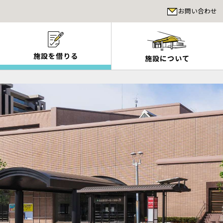
お問い合わせ
施設を借りる
施設について
覧
月別のイベント一覧
ホール・展示室の申し込み
各施設について
諸室・市民ギ
2027年3月のイベント
申し込みの流れ
大ホール概要
2026年7月のイベント
申し込み
取りやめ
2026年12月のイベント
ご使用の前に
小ホール概要
2026年6月のイベント
ご使用の
ード
について
2026年11月のイベント
施設・附帯設備利用料金
展示室概要
2026年5月のイベント
施設・附
シー
2026年10月のイベント
諸室・市民ギャラリー概要
2026年9月のイベント
カフェレストラン【閉業中】
2026年8月のイベント