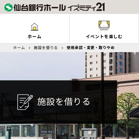
ホーム
イベントを楽しむ
最新のイベント一
施設利用案内
施設概要
ホーム
施設を借りる
使用承認・変更・取りやめ
イベントの検索
施設一覧
フロアガイド
使用承認・変更・
指定管理団体
各種様式ダウンロ
ネーミングライツ
プライバシーポリ
関連リンク
施設を借りる